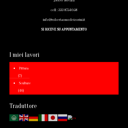
28100 Novara
cell :
333 8754058
info@robertaomodeizorini.it
SI RICEVE SU APPUNTAMENTO
I miei lavori
Pittura
(7)
Sculture
(46)
Traduttore