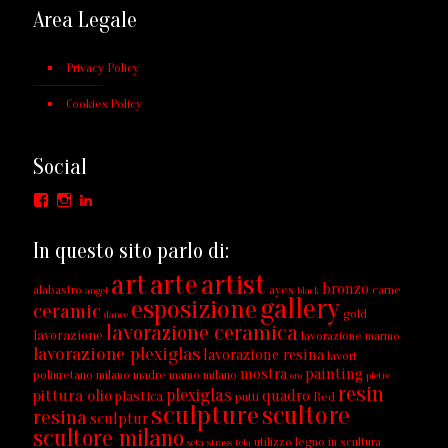
Area Legale
Privacy Policy
Cookies Policy
Social
Facebook
Instagram
LinkedIn
In questo sito parlo di:
art
arte
artist
bronzo
alabastro
ayes
carne
angel
black
gallery
esposizione
ceramic
gold
dance
lavorazione ceramica
lavorazione
lavorazione marmo
lavorazione plexiglas
lavorazione resina
lavori
mostra
painting
poliuretano milano
madre
mamo
milano
oro
pietre
resin
plexiglas
pittura olio
quadro
plastica
putti
Red
sculpture
scultore
resina
sculptur
scultore milano
utilizzo legno in scultura
seta
strass
tela