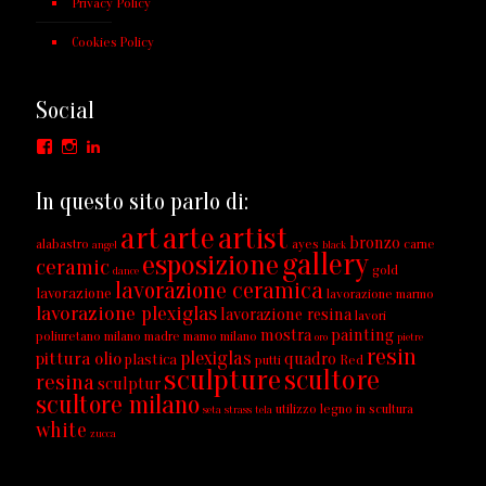
Privacy Policy
Cookies Policy
Social
Facebook
Instagram
LinkedIn
In questo sito parlo di:
art
arte
artist
bronzo
alabastro
ayes
carne
angel
black
gallery
esposizione
ceramic
gold
dance
lavorazione ceramica
lavorazione
lavorazione marmo
lavorazione plexiglas
lavorazione resina
lavori
mostra
painting
poliuretano milano
madre
mamo
milano
oro
pietre
resin
plexiglas
pittura olio
quadro
plastica
putti
Red
sculpture
scultore
resina
sculptur
scultore milano
utilizzo legno in scultura
seta
strass
tela
white
zucca