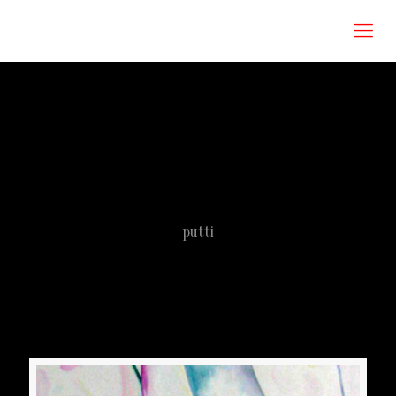
Roberta Omodei Zorini
putti