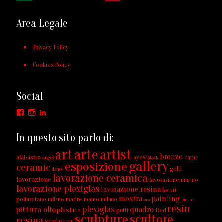
Area Legale
Privacy Policy
Cookies Policy
Social
Facebook
Instagram
LinkedIn
In questo sito parlo di:
art
arte
artist
bronzo
alabastro
ayes
carne
angel
black
gallery
esposizione
ceramic
gold
dance
lavorazione ceramica
lavorazione
lavorazione marmo
lavorazione plexiglas
lavorazione resina
lavori
mostra
painting
poliuretano milano
madre
mamo
milano
oro
pietre
resin
plexiglas
pittura olio
quadro
plastica
putti
Red
sculpture
scultore
resina
sculptur