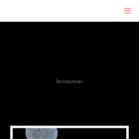
Roberta Omodei Zorini
lavorazione