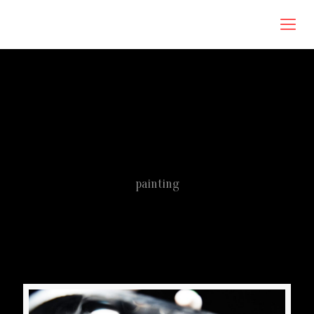
Roberta Omodei Zorini
painting