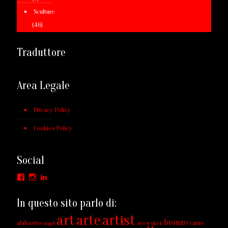
Sculture
(46)
Traduttore
Area Legale
Privacy Policy
Cookies Policy
Social
Facebook
Instagram
LinkedIn
In questo sito parlo di:
art
arte
artist
bronzo
alabastro
ayes
carne
angel
black