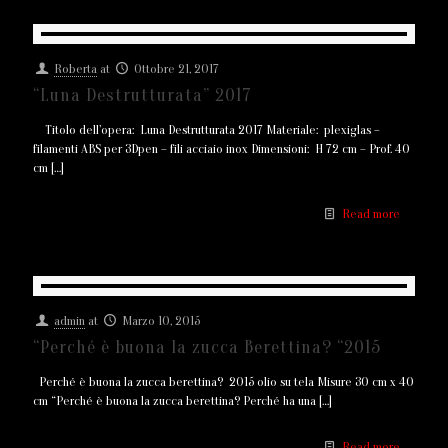
Roberta
at
Ottobre 21, 2017
“Luna Destrutturata” 2017
Titolo dell’opera: Luna Destrutturata 2017 Materiale: plexiglas –
filamenti ABS per 3Dpen – fili acciaio inox Dimensioni: H 72 cm – Prof. 40
cm
[…]
Read more
admin
at
Marzo 10, 2015
“Perché è buona la zucca Berettina? “2015
Perché è buona la zucca berettina? 2015 olio su tela Misure 30 cm x 40
cm “Perché è buona la zucca berettina? Perché ha una
[…]
Read more