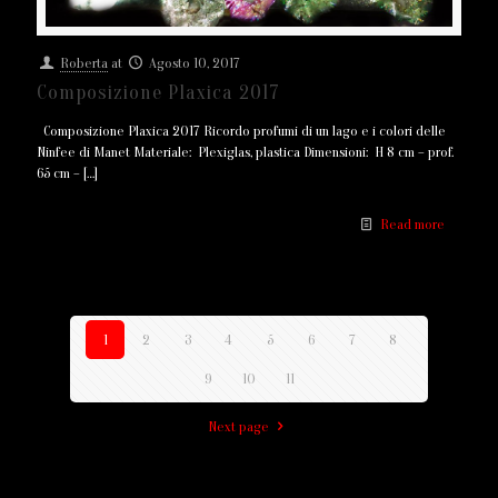
Roberta
at
Agosto 10, 2017
Composizione Plaxica 2017
Composizione Plaxica 2017 Ricordo profumi di un lago e i colori delle
Ninfee di Manet Materiale: Plexiglas, plastica Dimensioni: H 8 cm – prof.
65 cm –
[…]
Read more
1
2
3
4
5
6
7
8
9
10
11
Next page