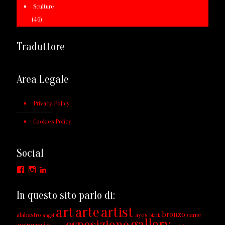
Sculture
(46)
Traduttore
Area Legale
Privacy Policy
Cookies Policy
Social
Facebook
Instagram
LinkedIn
In questo sito parlo di:
art
arte
artist
bronzo
alabastro
ayes
carne
angel
black
gallery
esposizione