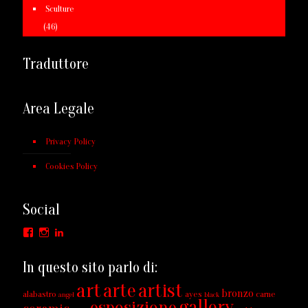
Sculture
(46)
Traduttore
Area Legale
Privacy Policy
Cookies Policy
Social
Facebook
Instagram
LinkedIn
In questo sito parlo di:
art
arte
artist
bronzo
alabastro
ayes
carne
angel
black
gallery
esposizione