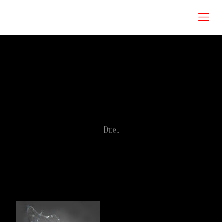
Roberta Omodei Zorini
Due..