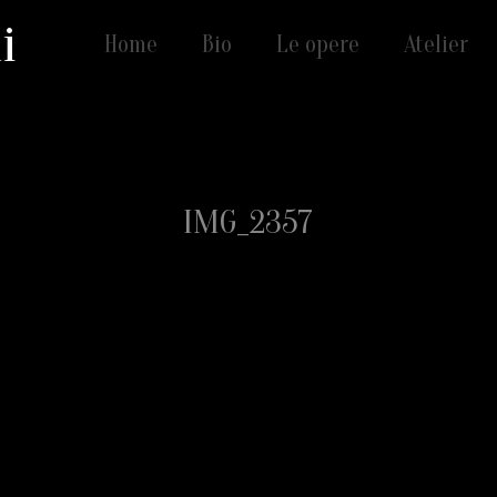
i
Home
Bio
Le opere
Atelier
IMG_2357