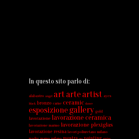
In questo sito parlo di:
art
arte
artist
alabastro
ayes
angel
ceramic
bronzo
carne
black
dance
gallery
esposizione
gold
lavorazione ceramica
lavorazione
lavorazione plexiglas
lavorazione marmo
lavorazione resina
lavori poliuretano milano
mostra
painting
madre
mamo
milano
oro
pietre