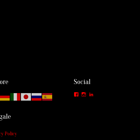
ore
Social
Facebook
Instagram
LinkedIn
gale
cy Policy