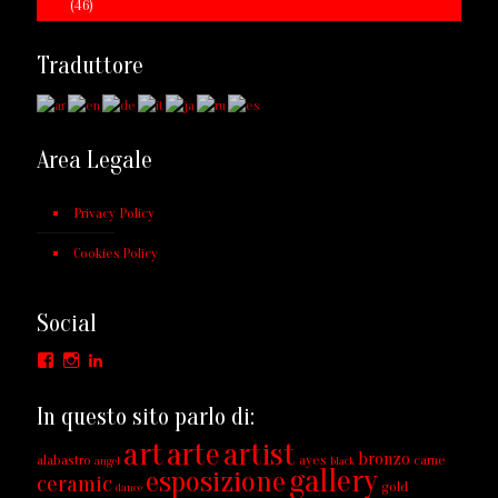
(46)
Traduttore
Area Legale
Privacy Policy
Cookies Policy
Social
Facebook
Instagram
LinkedIn
In questo sito parlo di:
art
arte
artist
bronzo
alabastro
ayes
carne
angel
black
gallery
esposizione
ceramic
gold
dance