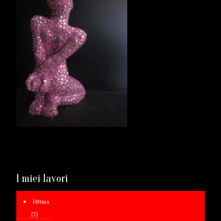
I miei lavori
Pittura
(7)