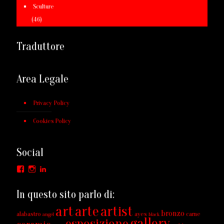
Sculture
(46)
Traduttore
Area Legale
Privacy Policy
Cookies Policy
Social
Facebook
Instagram
LinkedIn
In questo sito parlo di:
art
arte
artist
bronzo
alabastro
ayes
carne
angel
black
gallery
esposizione