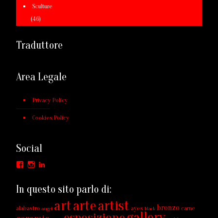
Sculture
(46)
Traduttore
Area Legale
Privacy Policy
Cookies Policy
Social
Facebook
Instagram
LinkedIn
In questo sito parlo di:
art
arte
artist
bronzo
alabastro
ayes
carne
angel
black
gallery
esposizione