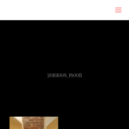
Roberta Omodei Zorini
20161008_180011