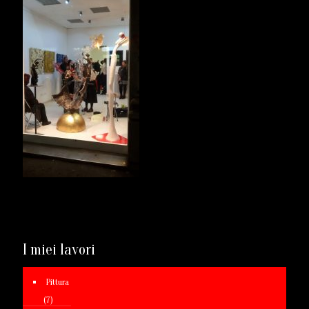
I miei lavori
Pittura
(7)