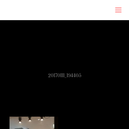
Roberta Omodei Zorini
20170111_194405