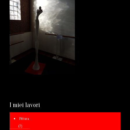
I miei lavori
Pittura
(7)