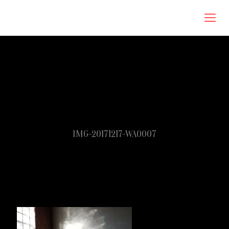
Roberta Omodei Zorini
IMG-20171217-WA0007