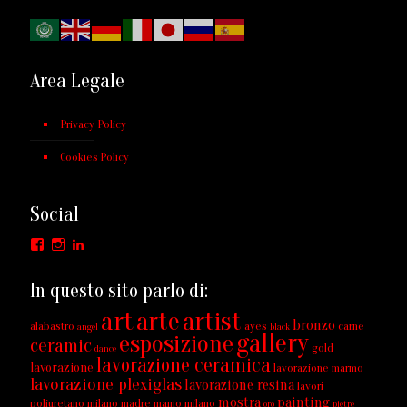
Area Legale
Privacy Policy
Cookies Policy
Social
Facebook
Instagram
LinkedIn
In questo sito parlo di:
art
arte
artist
bronzo
alabastro
ayes
carne
angel
black
gallery
esposizione
ceramic
gold
dance
lavorazione ceramica
lavorazione
lavorazione marmo
lavorazione plexiglas
lavorazione resina
lavori
mostra
painting
poliuretano milano
madre
mamo
milano
oro
pietre