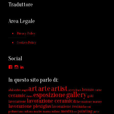
Traduttore
Area Legale
Privacy Policy
Cookies Policy
Social
Facebook
Instagram
LinkedIn
In questo sito parlo di:
art
arte
artist
bronzo
alabastro
ayes
carne
angel
black
gallery
esposizione
ceramic
gold
dance
lavorazione ceramica
lavorazione
lavorazione marmo
lavorazione plexiglas
lavorazione resina
lavori
mostra
painting
poliuretano milano
madre
mamo
milano
oro
pietre