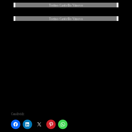
Torino Castello Vinovo
Torino Castello Vinovo
Il Nido 2017
“
La simbologia dell’uovo ha diverse interpretazioni ,
in quest’opera ho voluto rappresentare un onda
marina che raccoglie l’uovo come un nido, come la
nascita ad una nuova vita, l’uovo rosso richiama il
sangue e la passione.
Dimensioni:
opera 52cm x 54cm x 30cm
Materiale:
Plexiglas, filamenti
plastica
ABS (3D
pen)
Condividi: