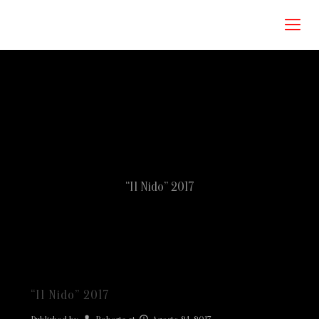
Roberta Omodei Zorini
“Il Nido” 2017
“Il Nido” 2017