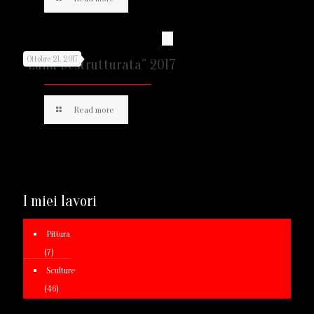
Ottobre 21, 2017
“Luna Destrutturata” 2017
Read more
I miei lavori
Pittura
(7)
Sculture
(46)