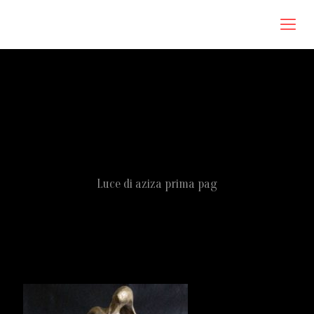
Roberta Omodei Zorini
Luce di aziza prima pag