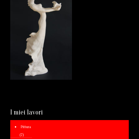
I miei lavori
Pittura
(7)