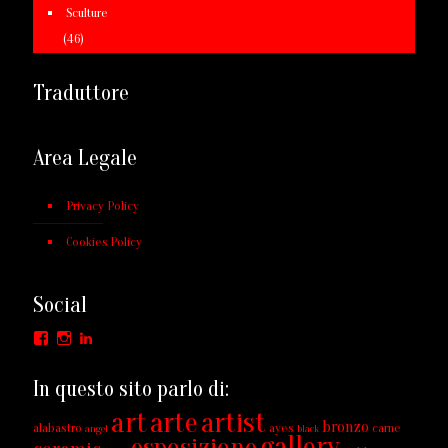
Sculture
(46)
Traduttore
Area Legale
Privacy Policy
Cookies Policy
Social
Facebook
Instagram
LinkedIn
In questo sito parlo di:
art
arte
artist
bronzo
alabastro
ayes
carne
angel
black
gallery
esposizione