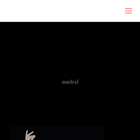
Roberta Omodei Zorini
mudra1