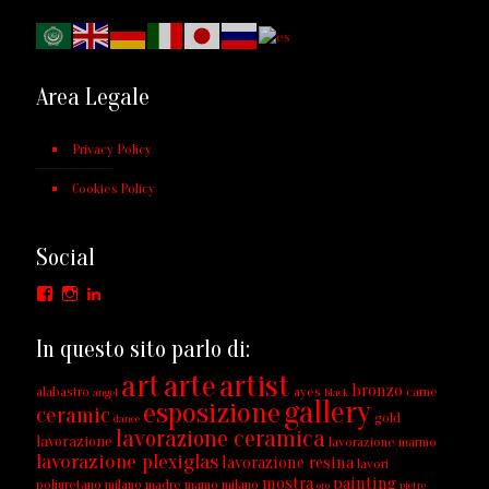
Area Legale
Privacy Policy
Cookies Policy
Social
Facebook
Instagram
LinkedIn
In questo sito parlo di:
art
arte
artist
bronzo
alabastro
ayes
carne
angel
black
gallery
esposizione
ceramic
gold
dance
lavorazione ceramica
lavorazione
lavorazione marmo
lavorazione plexiglas
lavorazione resina
lavori
mostra
painting
poliuretano milano
madre
mamo
milano
oro
pietre