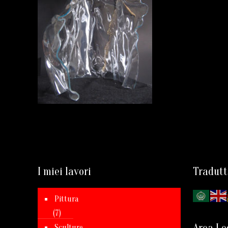
I miei lavori
Tradutt
Pittura
(7)
Sculture