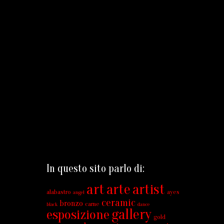
In questo sito parlo di:
art
arte
artist
alabastro
ayes
angel
ceramic
bronzo
carne
black
dance
gallery
esposizione
gold