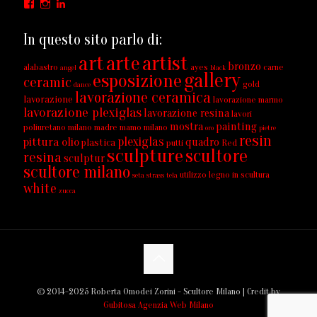
Facebook
Instagram
LinkedIn
In questo sito parlo di:
art
arte
artist
bronzo
alabastro
ayes
carne
angel
black
gallery
esposizione
ceramic
gold
dance
lavorazione ceramica
lavorazione
lavorazione marmo
lavorazione plexiglas
lavorazione resina
lavori
mostra
painting
poliuretano milano
madre
mamo
milano
oro
pietre
resin
plexiglas
pittura olio
quadro
plastica
putti
Red
sculpture
scultore
resina
sculptur
scultore milano
utilizzo legno in scultura
seta
strass
tela
white
zucca
© 2014-2025 Roberta Omodei Zorini - Scultore Milano | Credit by
Gubitosa Agenzia Web Milano