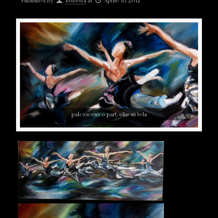
Published by
Roberta
at
Aprile 13, 2012
palcoscenico part. olio su tela