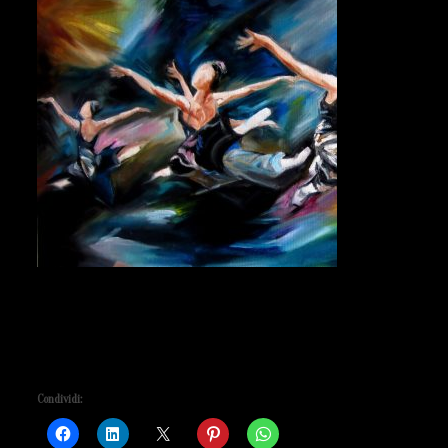
Tecnica:
olio su tela
Misure:
1m x 4o cm
Condividi: