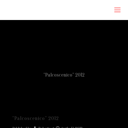
Roberta Omodei Zorini
“Palcoscenico” 2012
“Palcoscenico” 2012