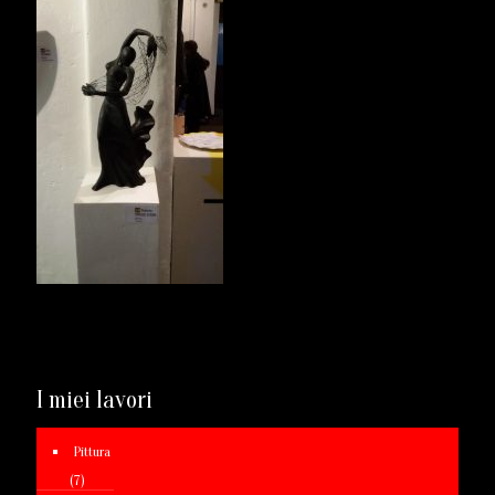
I miei lavori
Pittura
(7)