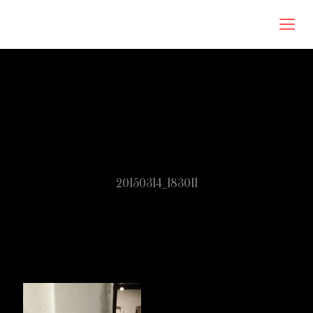
Roberta Omodei Zorini
20150314_183011