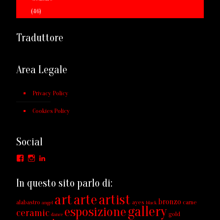
(46)
Traduttore
Area Legale
Privacy Policy
Cookies Policy
Social
Facebook
Instagram
LinkedIn
In questo sito parlo di:
art
arte
artist
bronzo
alabastro
ayes
carne
angel
black
gallery
esposizione
ceramic
gold
dance