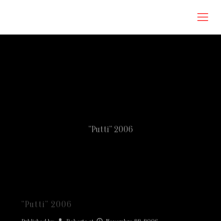
Roberta Omodei Zorini
“Putti” 2006
“Putti” 2006