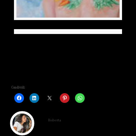
Putti 2006
Quadro olio su tela
Misure 150 cm X 150 cm
Condividi:
Roberta