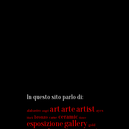
In questo sito parlo di:
art
arte
artist
alabastro
ayes
angel
ceramic
bronzo
carne
black
dance
gallery
esposizione
gold