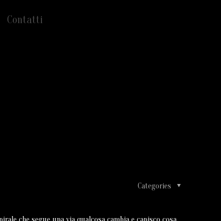
Contatti
Categories
rale che segue una via qualcosa cambia e capisco cosa