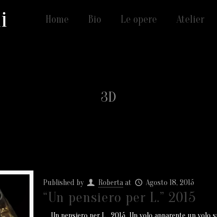
i
Home
Bio
Le opere
Atelier
3D
Published by
Roberta
at
Agosto 18, 2015
“Un pensiero per L.” 2015
Un pensiero per L. 2015 Un volo apparente un volo spi