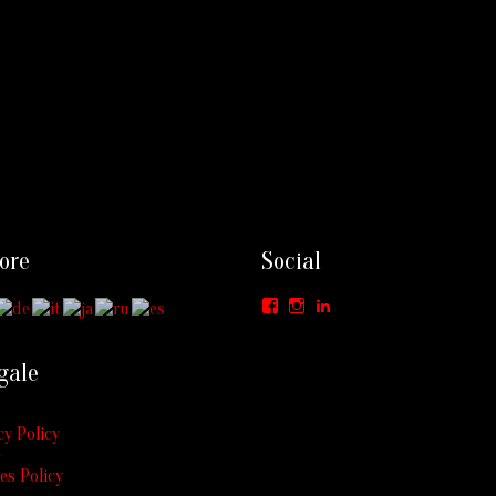
ore
Social
Facebook
Instagram
LinkedIn
gale
cy Policy
es Policy