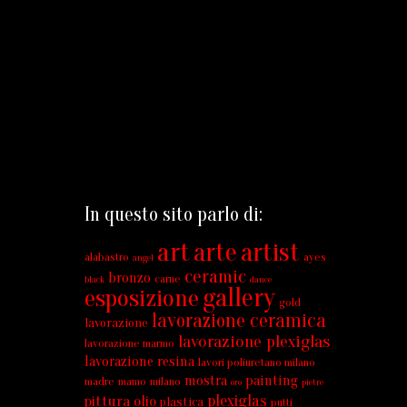
In questo sito parlo di:
art
arte
artist
alabastro
ayes
angel
ceramic
bronzo
carne
black
dance
gallery
esposizione
gold
lavorazione ceramica
lavorazione
lavorazione plexiglas
lavorazione marmo
lavorazione resina
lavori poliuretano milano
mostra
painting
madre
mamo
milano
oro
pietre
plexiglas
pittura olio
plastica
putti