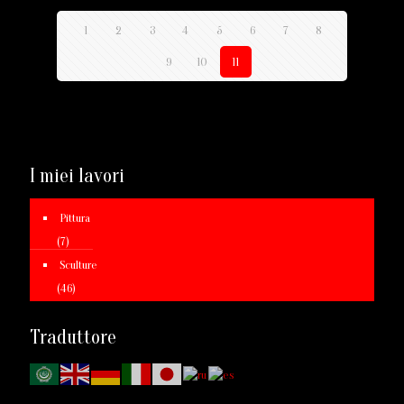
1
2
3
4
5
6
7
8
9
10
11
I miei lavori
Pittura
(7)
Sculture
(46)
Traduttore