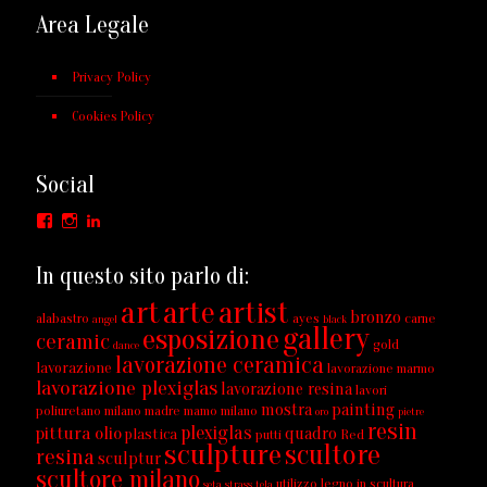
Area Legale
Privacy Policy
Cookies Policy
Social
Facebook
Instagram
LinkedIn
In questo sito parlo di:
art
arte
artist
bronzo
alabastro
ayes
carne
angel
black
gallery
esposizione
ceramic
gold
dance
lavorazione ceramica
lavorazione
lavorazione marmo
lavorazione plexiglas
lavorazione resina
lavori
mostra
painting
poliuretano milano
madre
mamo
milano
oro
pietre
resin
plexiglas
pittura olio
quadro
plastica
putti
Red
sculpture
scultore
resina
sculptur
scultore milano
utilizzo legno in scultura
seta
strass
tela