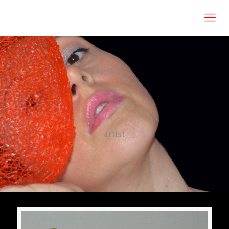
Roberta Omodei Zorini
artist