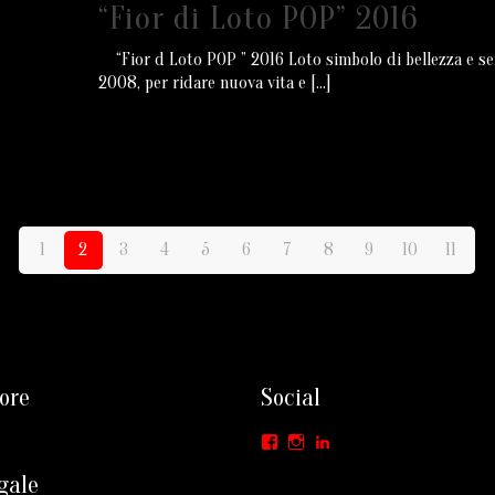
“Fior di Loto POP” 2016
“Fior d Loto POP ” 2016 Loto simbolo di bellezza e se
2008, per ridare nuova vita e
[…]
1
2
3
4
5
6
7
8
9
10
11
ore
Social
Facebook
Instagram
LinkedIn
gale