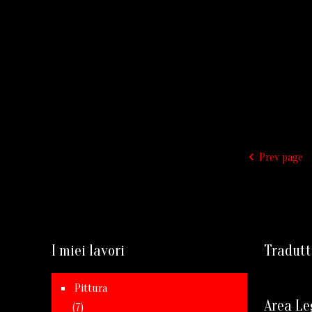
Prev page
I miei lavori
Tradutt
Pittura
Area Le
(7)