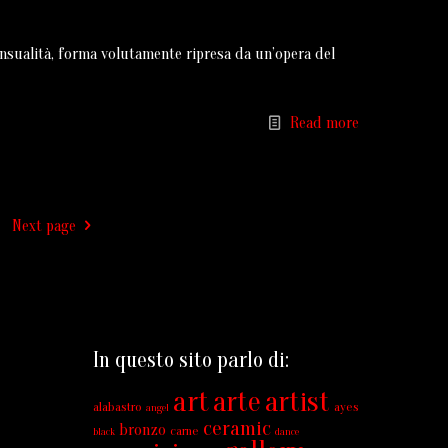
nsualità, forma volutamente ripresa da un’opera del
Read more
Next page
In questo sito parlo di:
art
arte
artist
alabastro
ayes
angel
ceramic
bronzo
carne
black
dance