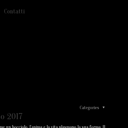
Contatti
Categories
o 2017
n bocciolo, l’anima e la vita plasmano la sua forma. Il