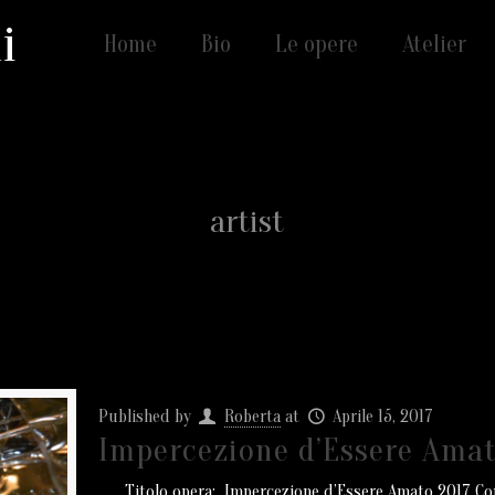
i
Home
Bio
Le opere
Atelier
artist
Published by
Roberta
at
Aprile 15, 2017
Impercezione d’Essere Amat
Titolo opera: Impercezione d’Essere Amato 2017 Come u